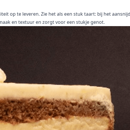
eit op te leveren. Zie het als een stuk taart: bij het aansnij
smaak en textuur en zorgt voor een stukje genot.