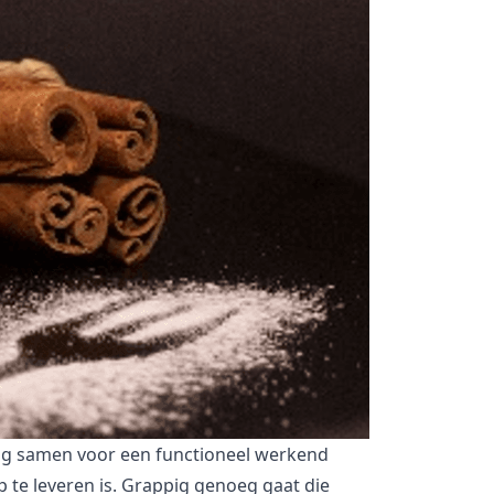
laag samen voor een functioneel werkend
op te leveren is. Grappig genoeg gaat die