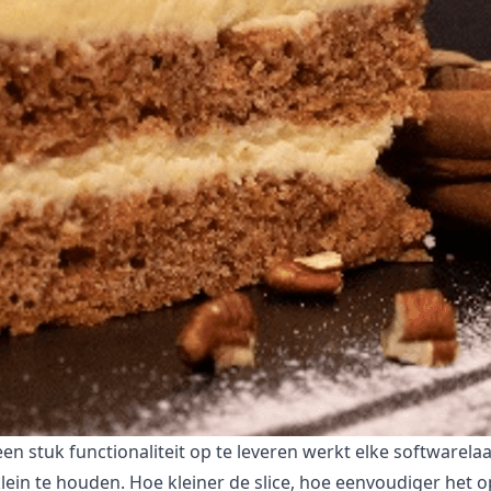
 een stuk functionaliteit op te leveren werkt elke software
) klein te houden. Hoe kleiner de slice, hoe eenvoudiger het 