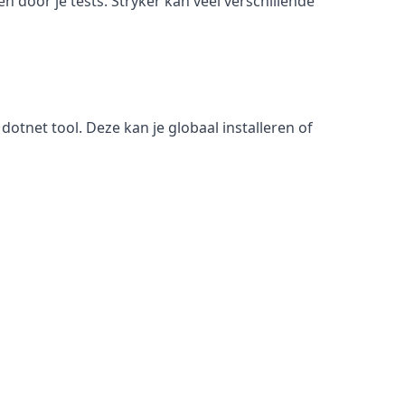
 door je tests. Stryker kan veel verschillende
otnet tool. Deze kan je globaal installeren of