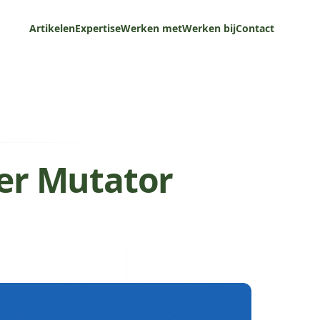
Artikelen
Expertise
Werken met
Werken bij
Contact
ker Mutator