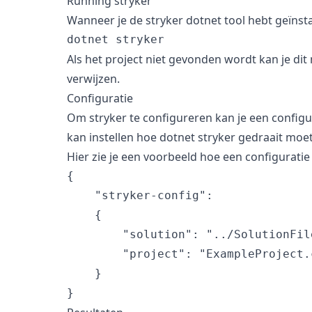
Running stryker
Wanneer je de stryker dotnet tool hebt geïnsta
Als het project niet gevonden wordt kan je dit
verwijzen.
Configuratie
Om stryker te configureren kan je een confi
kan instellen hoe dotnet stryker gedraait moe
Hier zie je een voorbeeld hoe een configuratie 
{

    "stryker-config":

    {

        "solution": "../SolutionFile
        "project": "ExampleProject.c
    }
