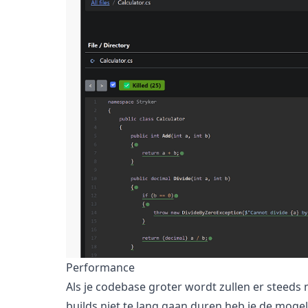
Performance
Als je codebase groter wordt zullen er steeds
builds niet te lang gaan duren heb je de mogel