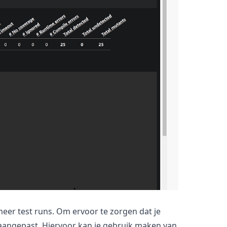
eer test runs. Om ervoor te zorgen dat je
jn aangepast. Hiervoor kan je gebruik maken van