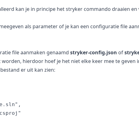
lleerd kan je in principe het stryker commando draaien en v
 meegeven als parameter of je kan een configuratie file aa
guratie file aanmaken genaamd
stryker-config.json
of
stryk
t worden, hierdoor hoef je het niet elke keer mee te geven 
bestand er uit kan zien:
.sln",

sproj"
