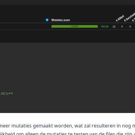
 meer mutaties gemaakt worden, wat zal resulteren in nog m
ijkheid om alleen de mutaties te testen van de files die zi