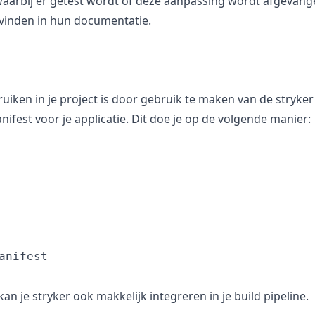
waarbij er getest wordt of deze aanpassing wordt afgevangen
gvinden in hun documentatie.
iken in je project is door gebruik te maken van de stryker d
fest voor je applicatie. Dit doe je op de volgende manier:
nifest

n je stryker ook makkelijk integreren in je build pipeline.